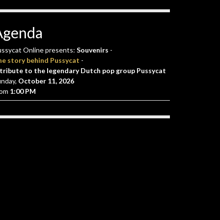
Agenda
ssycat Online presents:
Souvenirs
-
he story behind Pussycat
-
tribute to the legendary Dutch pop group Pussycat
unday,
October 11, 2026
rom
1:00 PM