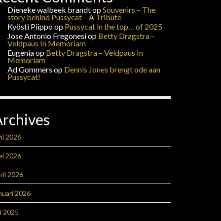
Dieneke walbeek brandt
op
Souvenirs – The
story behind Pussycat – A Tribute
Kyösti Piippo
op
Pussycat in the top… of 2025
Jose Antonio Fregonesi
op
Betty Dragstra –
Veldpaus In Memoriam
Eugenia
op
Betty Dragstra – Veldpaus In
Memoriam
Ad Gommers
op
Dennis Jones brengt ode aan
Pussycat!
Archives
ni 2026
ei 2026
ril 2026
nuari 2026
li 2025