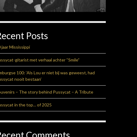
Recent Posts
 jaar Mississippi
ssycat-gitarist met verhaal achter “Smile”
mburgse 100: ‘Als Lou er niet bij was geweest, had
ssycat nooit bestaan’
uvenirs – The story behind Pussycat – A Tribute
ssycat in the top… of 2025
Recent Comments