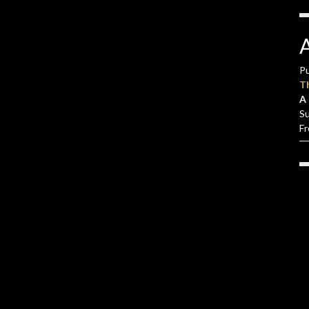
Pu
T
A 
S
F