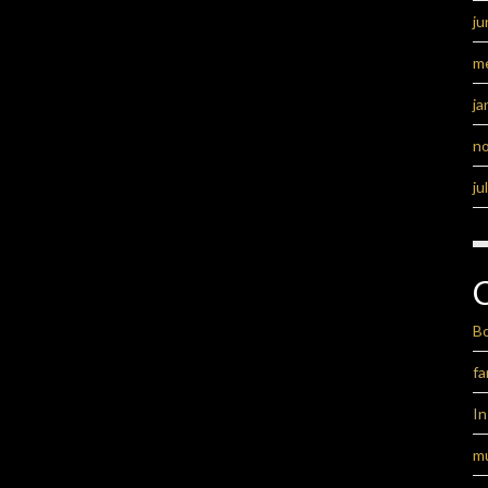
ju
m
ja
n
ju
B
fa
I
m