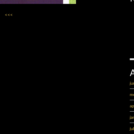
<<<
ju
m
ap
ja
ju