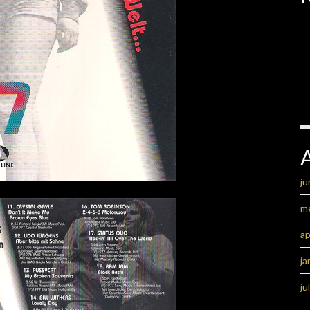
ju
m
ap
ja
ju