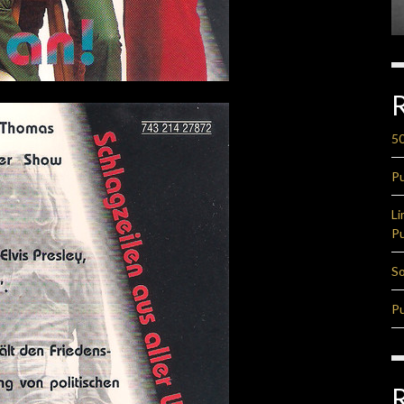
50
Pu
Li
Pu
So
Pu