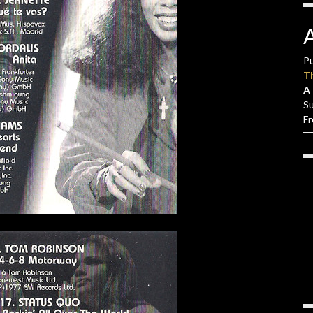
Pu
T
A 
S
F