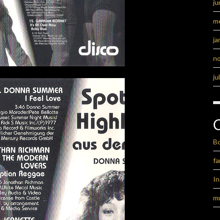
ju
m
ja
n
ju
B
fa
I
m