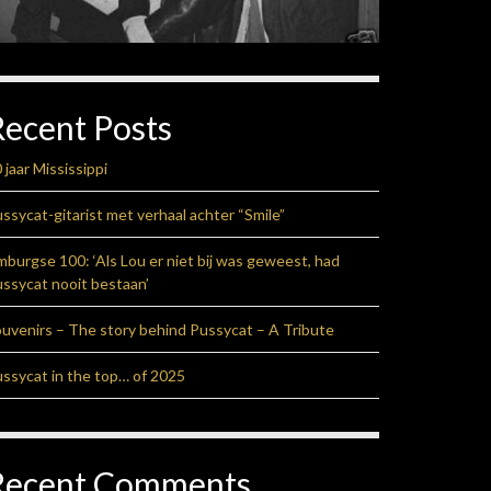
Recent Posts
 jaar Mississippi
ssycat-gitarist met verhaal achter “Smile”
mburgse 100: ‘Als Lou er niet bij was geweest, had
ssycat nooit bestaan’
uvenirs – The story behind Pussycat – A Tribute
ssycat in the top… of 2025
Recent Comments