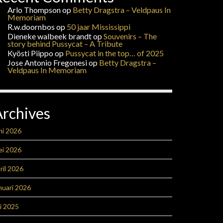
Arlo Thompson
op
Betty Dragstra – Veldpaus In
Memoriam
R.w.doornbos
op
50 jaar Mississippi
Dieneke walbeek brandt
op
Souvenirs – The
story behind Pussycat – A Tribute
Kyösti Piippo
op
Pussycat in the top… of 2025
Jose Antonio Fregonesi
op
Betty Dragstra –
Veldpaus In Memoriam
Archives
ni 2026
ei 2026
ril 2026
nuari 2026
li 2025