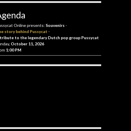
Agenda
ssycat Online presents:
Souvenirs
-
he story behind Pussycat
-
tribute to the legendary Dutch pop group Pussycat
unday,
October 11, 2026
rom
1:00 PM