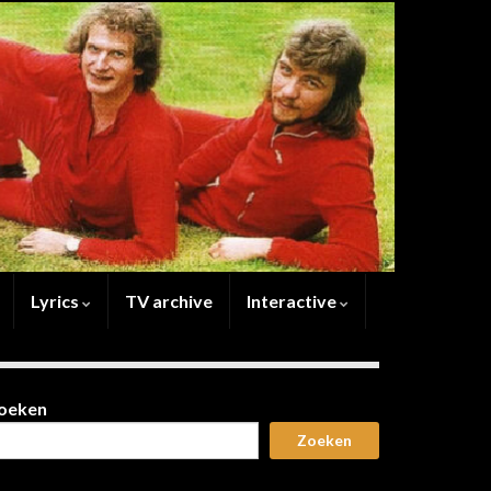
Lyrics
TV archive
Interactive
oeken
Zoeken