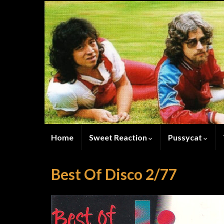
Home
Sweet Reaction
Pussycat
Best Of Disco 2/77