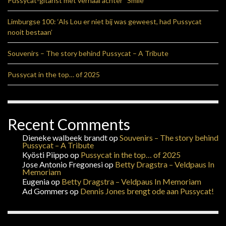
Pussycat-gitarist met verhaal achter “Smile”
Limburgse 100: ‘Als Lou er niet bij was geweest, had Pussycat
nooit bestaan’
Souvenirs – The story behind Pussycat – A Tribute
Pussycat in the top… of 2025
Recent Comments
Dieneke walbeek brandt
op
Souvenirs – The story behind
Pussycat – A Tribute
Kyösti Piippo
op
Pussycat in the top… of 2025
Jose Antonio Fregonesi
op
Betty Dragstra – Veldpaus In
Memoriam
Eugenia
op
Betty Dragstra – Veldpaus In Memoriam
Ad Gommers
op
Dennis Jones brengt ode aan Pussycat!