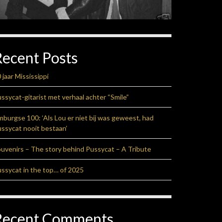
Recent Posts
 jaar Mississippi
ssycat-gitarist met verhaal achter “Smile”
mburgse 100: ‘Als Lou er niet bij was geweest, had
ssycat nooit bestaan’
uvenirs – The story behind Pussycat – A Tribute
ssycat in the top… of 2025
Recent Comments