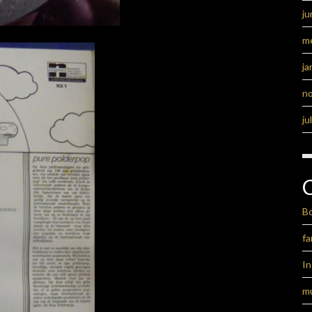
ju
m
ja
n
ju
B
fa
I
m