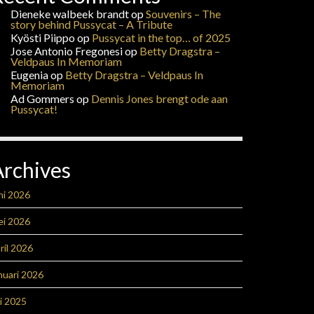
Dieneke walbeek brandt
op
Souvenirs – The
story behind Pussycat – A Tribute
Kyösti Piippo
op
Pussycat in the top… of 2025
Jose Antonio Fregonesi
op
Betty Dragstra –
Veldpaus In Memoriam
Eugenia
op
Betty Dragstra – Veldpaus In
Memoriam
Ad Gommers
op
Dennis Jones brengt ode aan
Pussycat!
Archives
ni 2026
ei 2026
ril 2026
nuari 2026
li 2025