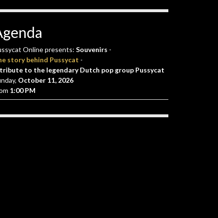
Agenda
ssycat Online presents:
Souvenirs
-
he story behind Pussycat
-
tribute to the legendary Dutch pop group Pussycat
unday,
October 11, 2026
rom
1:00 PM