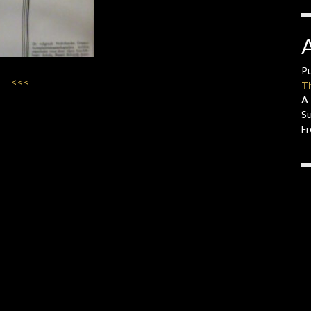
Pu
<<<
T
A 
S
F