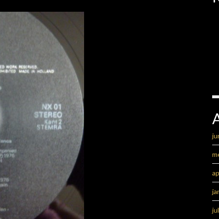
ju
m
ap
ja
ju