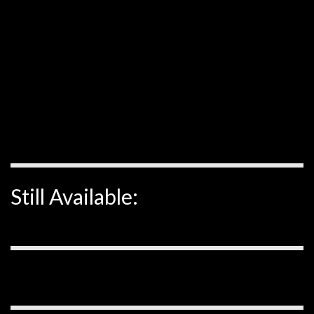
Still Available: