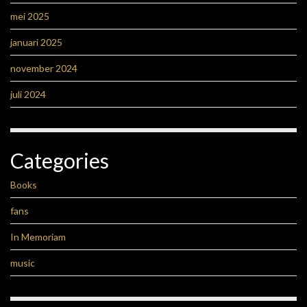
mei 2025
januari 2025
november 2024
juli 2024
Categories
Books
fans
In Memoriam
music