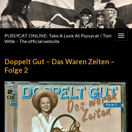
PUSSYCAT ONLINE: Take A Look At Pussycat / Toni
Togg
Wille – The official website
navig
Doppelt Gut – Das Waren Zeiten –
Folge 2