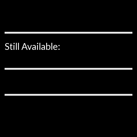
Still Available: