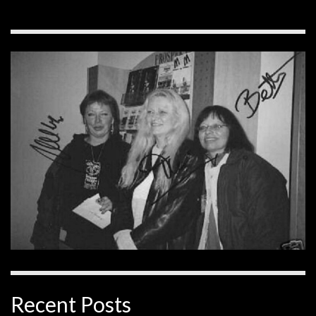
Recent Posts