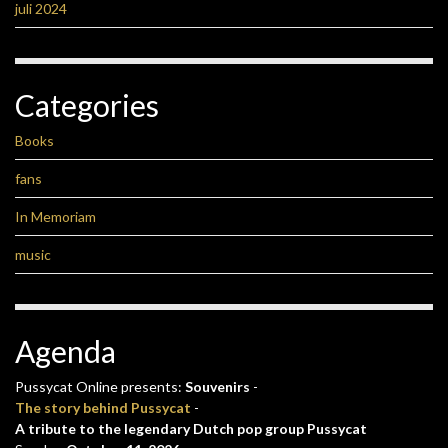
juli 2024
Categories
Books
fans
In Memoriam
music
Agenda
Pussycat Online presents:
Souvenirs
-
The story behind Pussycat
-
A tribute to the legendary Dutch pop group Pussycat