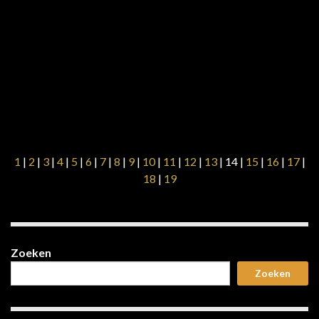
1
|
2
|
3
|
4
|
5
|
6
|
7
|
8
|
9
|
10
|
11
|
12
|
13
| 14 |
15
|
16
|
17
|
18
|
19
Zoeken
Zoeken