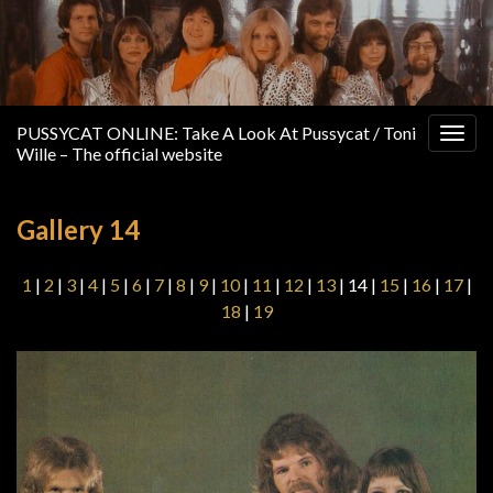
PUSSYCAT ONLINE: Take A Look At Pussycat / Toni
Togg
Wille – The official website
navig
Gallery 14
1
|
2
|
3
|
4
|
5
|
6
|
7
|
8
|
9
|
10
|
11
|
12
|
13
| 14 |
15
|
16
|
17
|
18
|
19