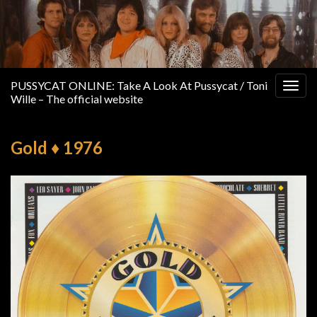
PUSSYCAT ONLINE: Take A Look At Pussycat / Toni
Togg
Wille – The official website
navig
Gold ♦ 1976