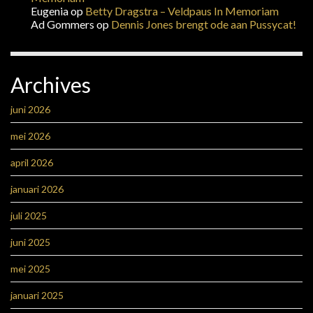
Eugenia
op
Betty Dragstra – Veldpaus In Memoriam
Ad Gommers
op
Dennis Jones brengt ode aan Pussycat!
Archives
juni 2026
mei 2026
april 2026
januari 2026
juli 2025
juni 2025
mei 2025
januari 2025