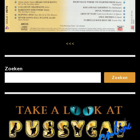
<<<
Zoeken
Zoeken