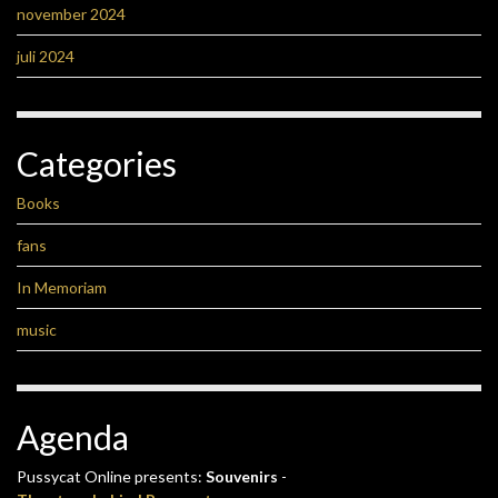
november 2024
juli 2024
Categories
Books
fans
In Memoriam
music
Agenda
Pussycat Online presents:
Souvenirs
-