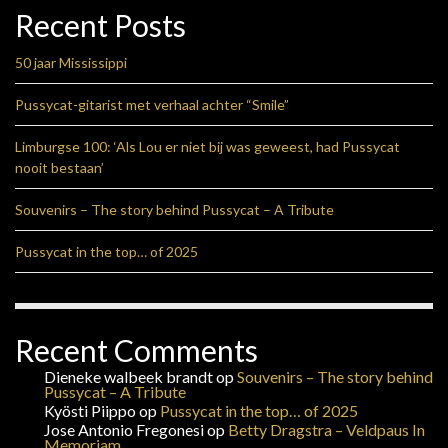
Recent Posts
50 jaar Mississippi
Pussycat-gitarist met verhaal achter “Smile”
Limburgse 100: ‘Als Lou er niet bij was geweest, had Pussycat
nooit bestaan’
Souvenirs – The story behind Pussycat – A Tribute
Pussycat in the top… of 2025
Recent Comments
Dieneke walbeek brandt
op
Souvenirs – The story behind
Pussycat – A Tribute
Kyösti Piippo
op
Pussycat in the top… of 2025
Jose Antonio Fregonesi
op
Betty Dragstra – Veldpaus In
Memoriam