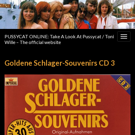
PUSSYCAT ONLINE: Take A Look At Pussycat / Toni
Togg
Wille – The official website
navig
Goldene Schlager-Souvenirs CD 3