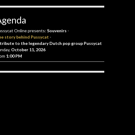
Agenda
ssycat Online presents:
Souvenirs
-
he story behind Pussycat
-
tribute to the legendary Dutch pop group Pussycat
unday,
October 11, 2026
rom
1:00 PM