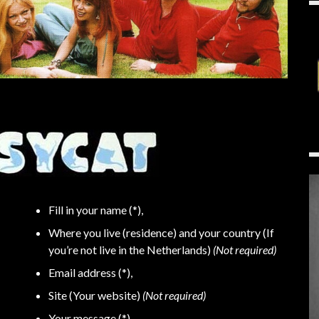
Fill in your name (*),
Where you live (residence) and your country (If
you’re not live in the Netherlands)
(Not required)
Email address (*),
Site (Your website)
(Not required)
Your message (*)