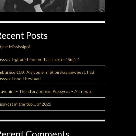
Recent Posts
 jaar Mississippi
ssycat-gitarist met verhaal achter “Smile”
mburgse 100: ‘Als Lou er niet bij was geweest, had
ssycat nooit bestaan’
uvenirs – The story behind Pussycat – A Tribute
ssycat in the top… of 2025
 deze metabox.
Recent Comments