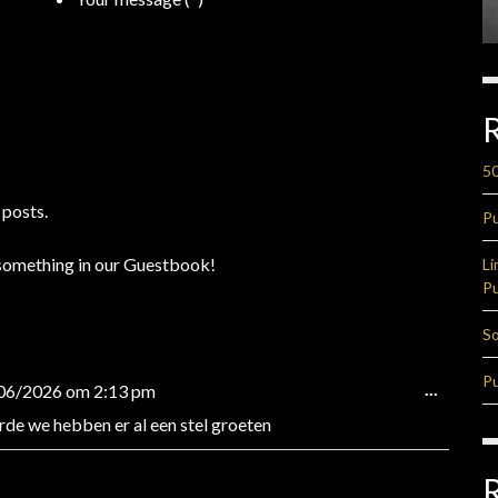
50
 posts.
Pu
something in our Guestbook!
Li
Pu
So
Pu
Wissel
...
06/2026
om
2:13 pm
rde we hebben er al een stel groeten