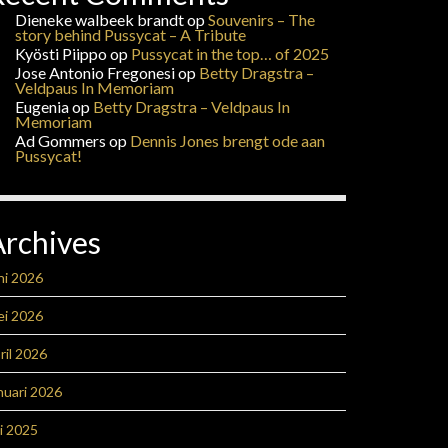
Dieneke walbeek brandt
op
Souvenirs – The
story behind Pussycat – A Tribute
Kyösti Piippo
op
Pussycat in the top… of 2025
Jose Antonio Fregonesi
op
Betty Dragstra –
Veldpaus In Memoriam
Eugenia
op
Betty Dragstra – Veldpaus In
Memoriam
Ad Gommers
op
Dennis Jones brengt ode aan
Pussycat!
Archives
ni 2026
ei 2026
ril 2026
nuari 2026
li 2025