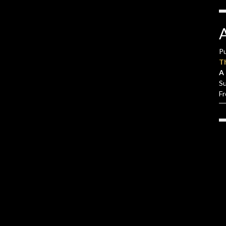
Pu
T
A 
S
F