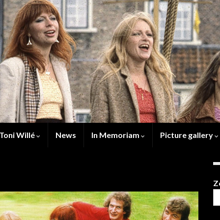
Toni Willé
News
In Memoriam
Picture gallery
Z