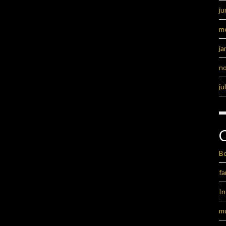
ju
m
ja
n
ju
B
fa
I
m