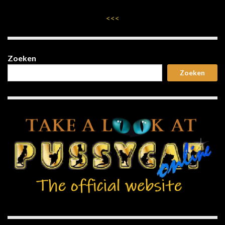
<<<
Zoeken
Zoeken