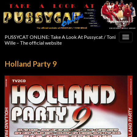
PUSSYCAT ONLINE: Take A Look At Pussycat / Toni
Togg
Wille – The official website
navig
Holland Party 9