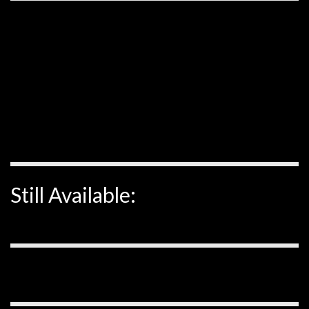
Still Available: