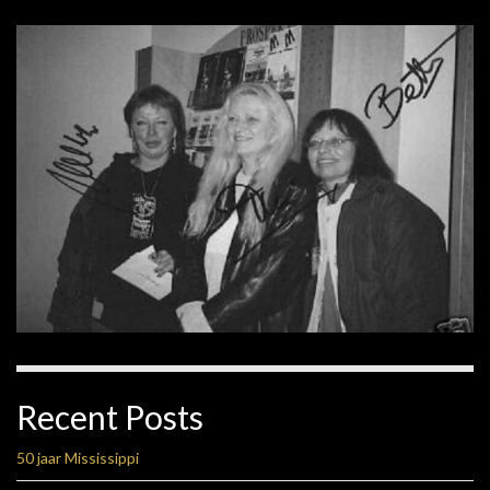
Recent Posts
50 jaar Mississippi