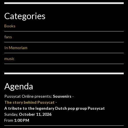
Categories
Books
fans
In Memoriam
music
Agenda
Pussycat Online presents:
Souvenirs
-
The story behind Pussycat
-
A tribute to the legendary Dutch pop group Pussycat
Sunday,
October 11, 2026
From
1:00 PM