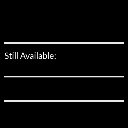
Still Available: