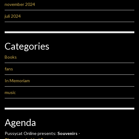
november 2024
juli 2024
Categories
Books
fans
In Memoriam
music
Agenda
Pussycat Online presents:
Souvenirs
-