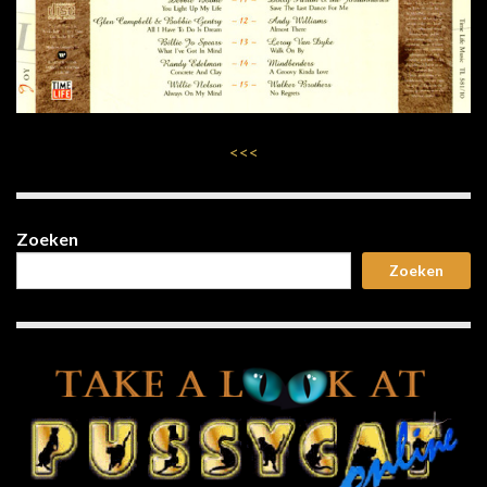
<<<
Zoeken
Zoeken