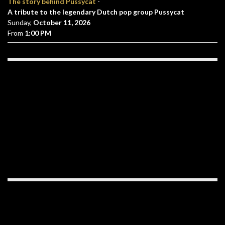
The story behind Pussycat
-
A tribute to the legendary Dutch pop group Pussycat
Sunday,
October 11, 2026
From
1:00 PM