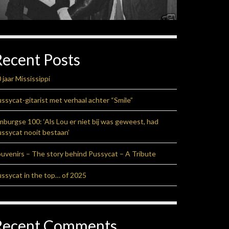
Recent Posts
 jaar Mississippi
ssycat-gitarist met verhaal achter “Smile”
mburgse 100: ‘Als Lou er niet bij was geweest, had
ssycat nooit bestaan’
uvenirs – The story behind Pussycat – A Tribute
ssycat in the top… of 2025
Recent Comments