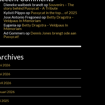
Dieneke walbeek brandt
op
Souvenirs – The
story behind Pussycat – A Tribute
Kyösti Piippo
op
Pussycat in the top… of 2025
Jose Antonio Fregonesi
op
Betty Dragstra –
Veldpaus In Memoriam
Eugenia
op
Betty Dragstra – Veldpaus In
Memoriam
Ad Gommers
op
Dennis Jones brengt ode aan
Pussycat!
Archives
ni 2026
ei 2026
ril 2026
nuari 2026
li 2025