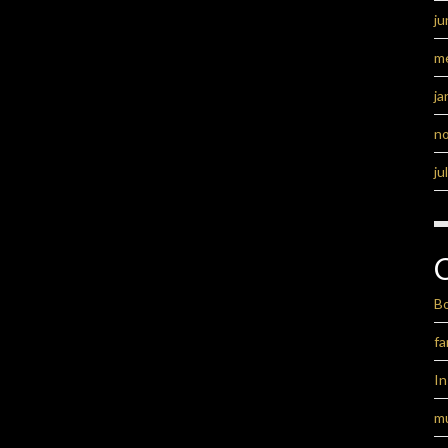
ju
m
ja
n
ju
B
fa
I
m