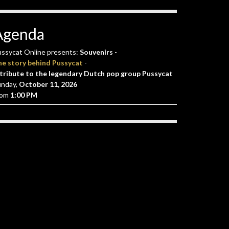
Agenda
ssycat Online presents:
Souvenirs
-
he story behind Pussycat
-
tribute to the legendary Dutch pop group Pussycat
unday,
October 11, 2026
rom
1:00 PM