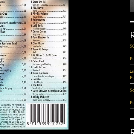
50
Pu
Li
Pu
So
Pu