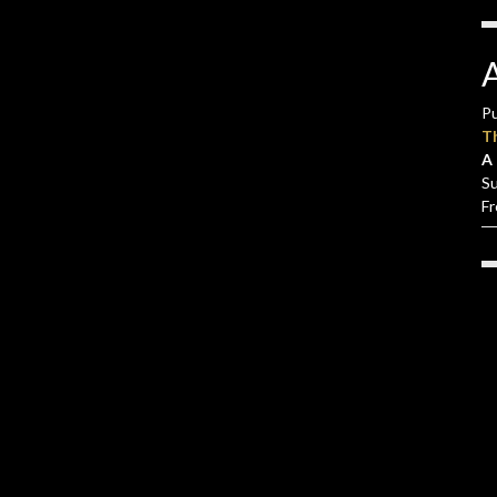
Pu
T
A 
S
F