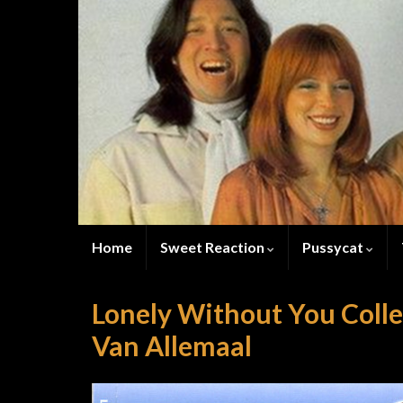
Home
Sweet Reaction
Pussycat
Lonely Without You Colle
Van Allemaal