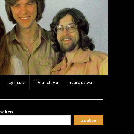
Lyrics
TV archive
Interactive
oeken
Zoeken