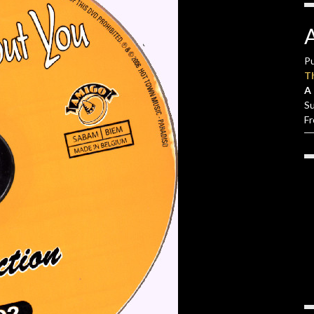
Pu
T
A 
S
F