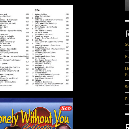
50
Pu
Li
Pu
So
Pu