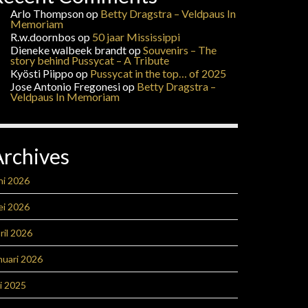
Arlo Thompson
op
Betty Dragstra – Veldpaus In
Memoriam
R.w.doornbos
op
50 jaar Mississippi
Dieneke walbeek brandt
op
Souvenirs – The
story behind Pussycat – A Tribute
Kyösti Piippo
op
Pussycat in the top… of 2025
Jose Antonio Fregonesi
op
Betty Dragstra –
Veldpaus In Memoriam
Archives
ni 2026
ei 2026
ril 2026
nuari 2026
li 2025