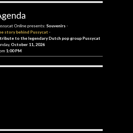
Agenda
ssycat Online presents:
Souvenirs
-
he story behind Pussycat
-
tribute to the legendary Dutch pop group Pussycat
unday,
October 11, 2026
rom
1:00 PM