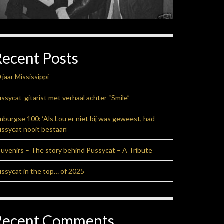
Recent Posts
 jaar Mississippi
ssycat-gitarist met verhaal achter “Smile”
mburgse 100: ‘Als Lou er niet bij was geweest, had
ssycat nooit bestaan’
uvenirs – The story behind Pussycat – A Tribute
ssycat in the top… of 2025
Recent Comments