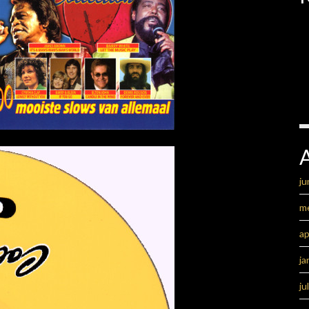
ju
m
ap
ja
ju