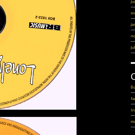
ju
m
ja
n
ju
B
fa
I
m