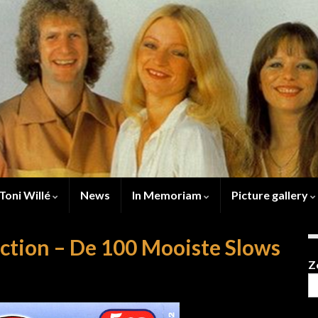
Toni Willé
News
In Memoriam
Picture gallery
ction – De 100 Mooiste Slows
Z