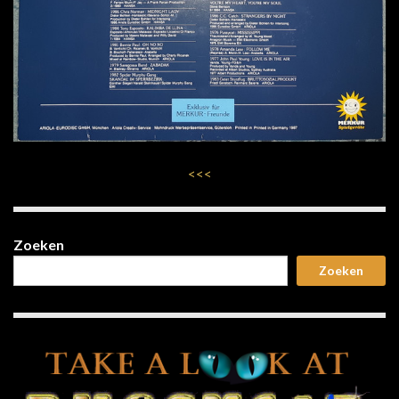
<<<
Zoeken
Zoeken