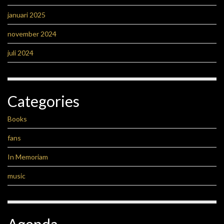
januari 2025
november 2024
juli 2024
Categories
Books
fans
In Memoriam
music