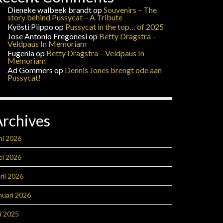
Dieneke walbeek brandt
op
Souvenirs – The
story behind Pussycat – A Tribute
Kyösti Piippo
op
Pussycat in the top… of 2025
Jose Antonio Fregonesi
op
Betty Dragstra –
Veldpaus In Memoriam
Eugenia
op
Betty Dragstra – Veldpaus In
Memoriam
Ad Gommers
op
Dennis Jones brengt ode aan
Pussycat!
Archives
ni 2026
ei 2026
ril 2026
nuari 2026
li 2025