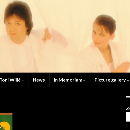
Toni Willé
News
In Memoriam
Picture gallery
Z