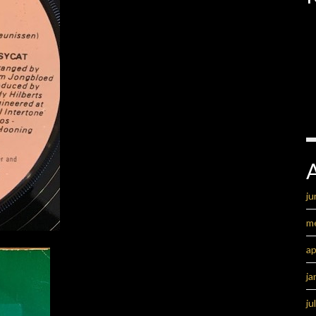
ju
m
ap
ja
ju