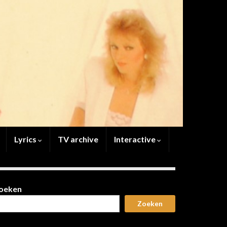
Lyrics
TV archive
Interactive
oeken
Zoeken