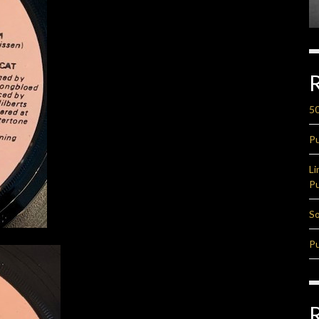
50
Pu
Li
Pu
So
Pu