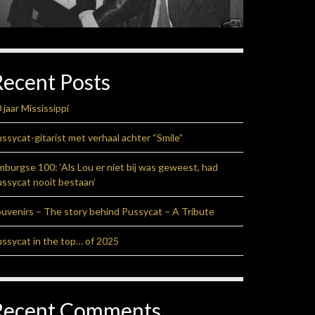
Recent Posts
 jaar Mississippi
ssycat-gitarist met verhaal achter “Smile”
mburgse 100: ‘Als Lou er niet bij was geweest, had
ssycat nooit bestaan’
uvenirs – The story behind Pussycat – A Tribute
ssycat in the top… of 2025
Recent Comments