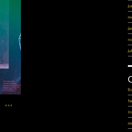
ju
m
ja
n
ju
B
fa
<<<
I
m