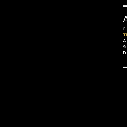
Pu
T
A 
S
F