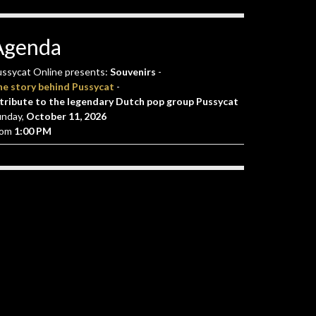
Agenda
ssycat Online presents:
Souvenirs
-
he story behind Pussycat
-
tribute to the legendary Dutch pop group Pussycat
unday,
October 11, 2026
rom
1:00 PM