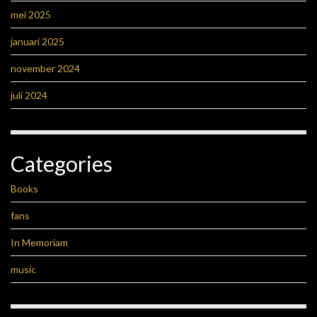
mei 2025
januari 2025
november 2024
juli 2024
Categories
Books
fans
In Memoriam
music