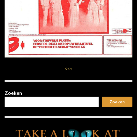
<<<
Zoeken
Zoeken