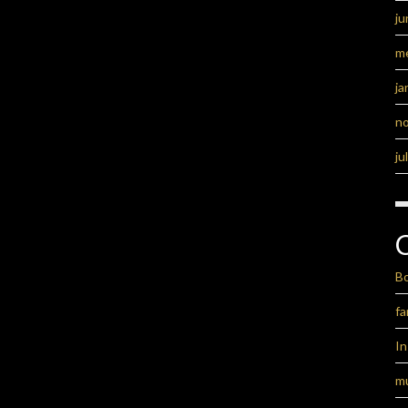
ju
m
ja
n
ju
B
fa
I
m