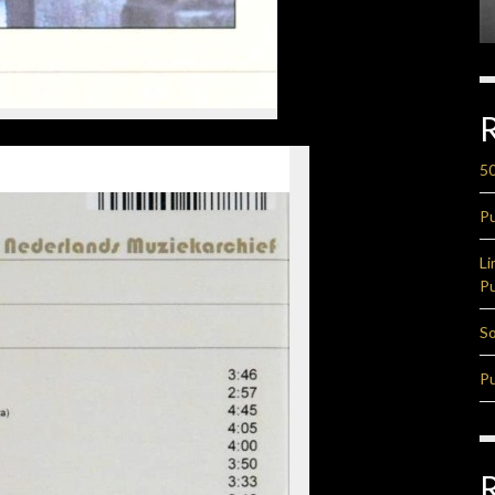
50
Pu
Li
Pu
So
Pu