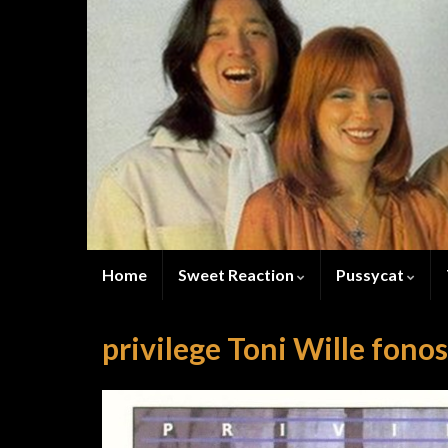
Home
Sweet Reaction
Pussycat
privilege Toni Wille fonos