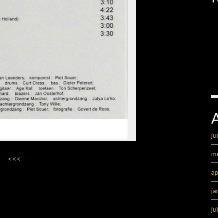
ju
m
<<<
ap
ja
ju