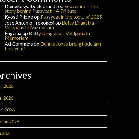
Dieneke walbeek brandt
op
Souvenirs – The
story behind Pussycat – A Tribute
Kyösti Piippo
op
Pussycat in the top… of 2025
Jose Antonio Fregonesi
op
Betty Dragstra –
Veldpaus In Memoriam
Eugenia
op
Betty Dragstra – Veldpaus In
Memoriam
Ad Gommers
op
Dennis Jones brengt ode aan
Pussycat!
Archives
ni 2026
ei 2026
ril 2026
nuari 2026
li 2025