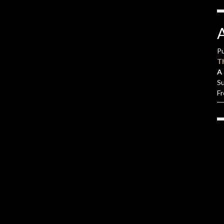
Pu
T
A 
S
F