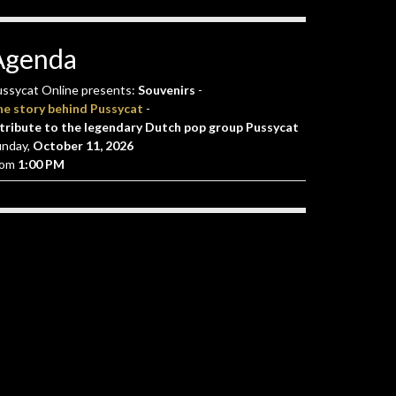
Agenda
ssycat Online presents:
Souvenirs
-
he story behind Pussycat
-
tribute to the legendary Dutch pop group Pussycat
unday,
October 11, 2026
rom
1:00 PM