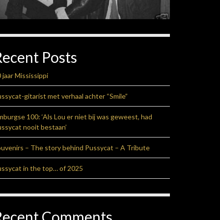
Recent Posts
 jaar Mississippi
ssycat-gitarist met verhaal achter “Smile”
mburgse 100: ‘Als Lou er niet bij was geweest, had
ssycat nooit bestaan’
uvenirs – The story behind Pussycat – A Tribute
ssycat in the top… of 2025
Recent Comments