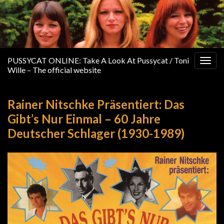
PUSSYCAT ONLINE: Take A Look At Pussycat / Toni
Togg
Wille – The official website
navig
Rainer Nitschke Präsentiert: Das
Gibt’s Nur Einmal – 60 Jahre
Deutscher Schlager (1930-1989)