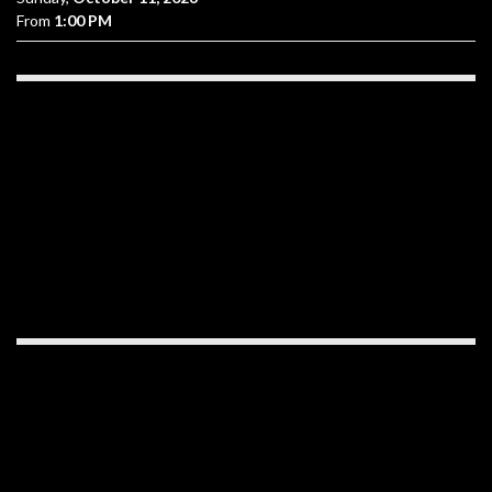
From
1:00 PM