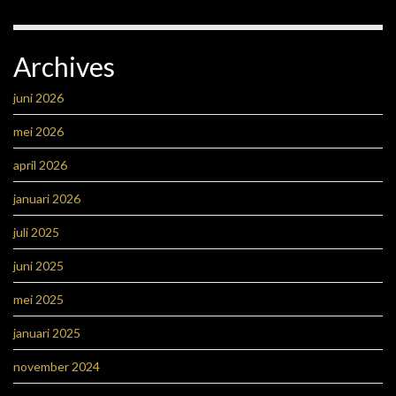
Archives
juni 2026
mei 2026
april 2026
januari 2026
juli 2025
juni 2025
mei 2025
januari 2025
november 2024