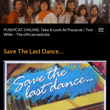
PUSSYCAT ONLINE: Take A Look At Pussycat / Toni
Togg
Wille – The official website
navig
Save The Last Dance…