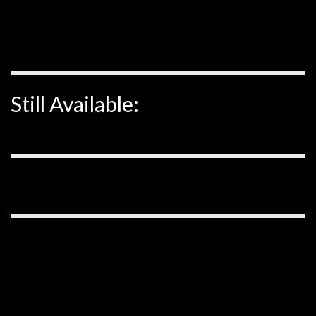
Still Available: