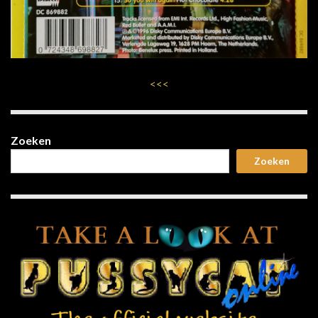
<<<
Zoeken
Zoeken