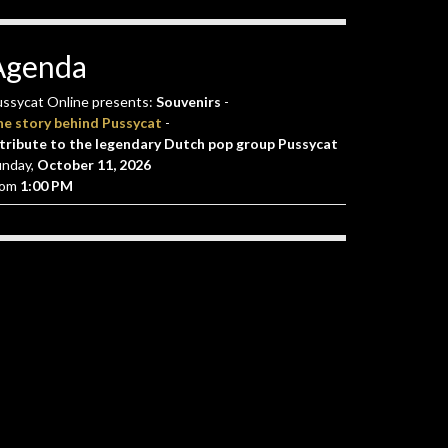
Agenda
ssycat Online presents:
Souvenirs
-
he story behind Pussycat
-
tribute to the legendary Dutch pop group Pussycat
unday,
October 11, 2026
rom
1:00 PM