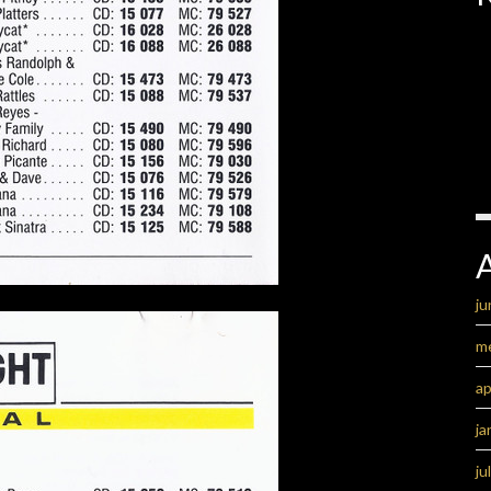
ju
m
ap
ja
ju