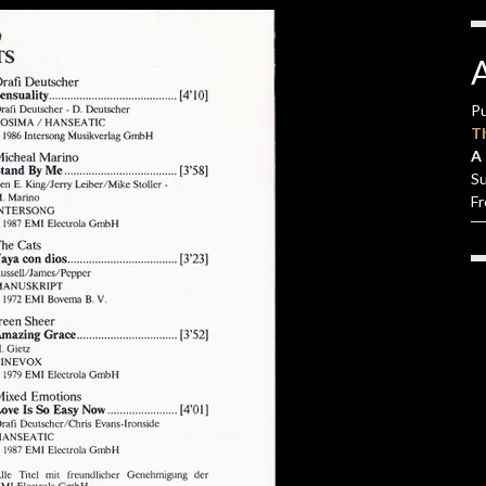
Pu
T
A 
S
F