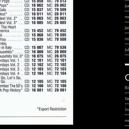
ju
m
ja
n
ju
B
fa
I
m