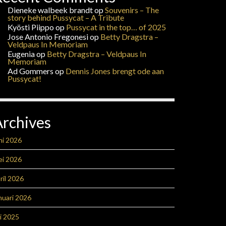
Dieneke walbeek brandt
op
Souvenirs – The
story behind Pussycat – A Tribute
Kyösti Piippo
op
Pussycat in the top… of 2025
Jose Antonio Fregonesi
op
Betty Dragstra –
Veldpaus In Memoriam
Eugenia
op
Betty Dragstra – Veldpaus In
Memoriam
Ad Gommers
op
Dennis Jones brengt ode aan
Pussycat!
Archives
ni 2026
ei 2026
ril 2026
nuari 2026
li 2025