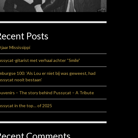
Recent Posts
 jaar Mississippi
ssycat-gitarist met verhaal achter “Smile”
mburgse 100: ‘Als Lou er niet bij was geweest, had
ssycat nooit bestaan’
uvenirs – The story behind Pussycat – A Tribute
ssycat in the top… of 2025
Recent Comments