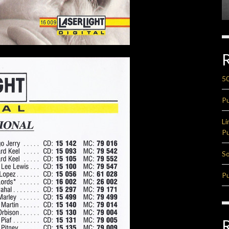
50
Pu
Li
Pu
So
Pu