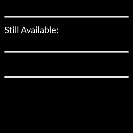
Still Available: