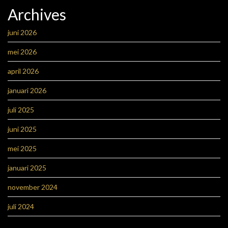
Archives
juni 2026
mei 2026
april 2026
januari 2026
juli 2025
juni 2025
mei 2025
januari 2025
november 2024
juli 2024