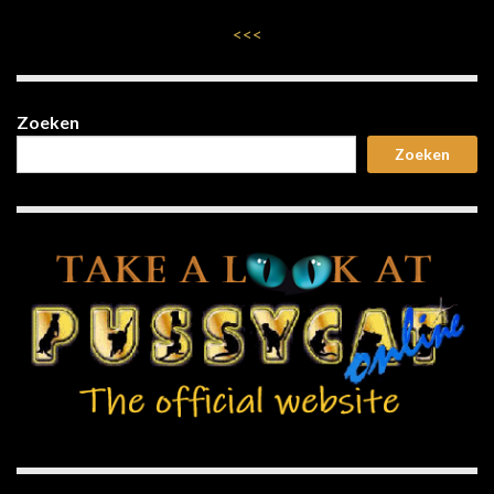
<<<
Zoeken
Zoeken