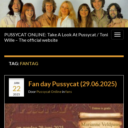
PUSSYCAT ONLINE: Take A Look At Pussycat / Toni
Togg
Wille – The official website
navig
TAG:
FANTAG
Fan day Pussycat (29.06.2025)
JAN
22
Door
Pussycat Online
in
fans
2025