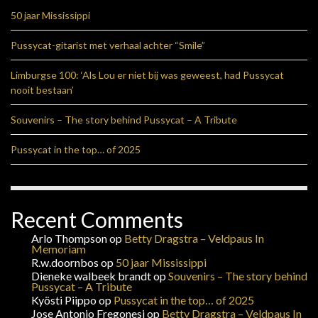
50 jaar Mississippi
Pussycat-gitarist met verhaal achter “Smile”
Limburgse 100: ‘Als Lou er niet bij was geweest, had Pussycat
nooit bestaan’
Souvenirs – The story behind Pussycat – A Tribute
Pussycat in the top… of 2025
Recent Comments
Arlo Thompson
op
Betty Dragstra – Veldpaus In
Memoriam
R.w.doornbos
op
50 jaar Mississippi
Dieneke walbeek brandt
op
Souvenirs – The story behind
Pussycat – A Tribute
Kyösti Piippo
op
Pussycat in the top… of 2025
Jose Antonio Fregonesi
op
Betty Dragstra – Veldpaus In