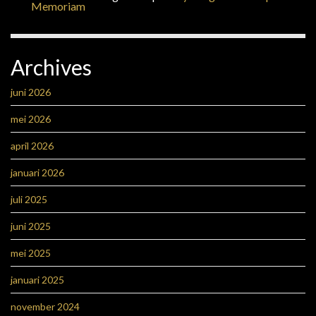
Memoriam
Archives
juni 2026
mei 2026
april 2026
januari 2026
juli 2025
juni 2025
mei 2025
januari 2025
november 2024