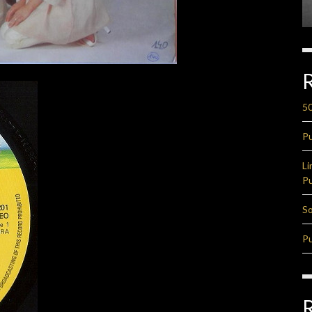
50
Pu
Li
Pu
So
Pu