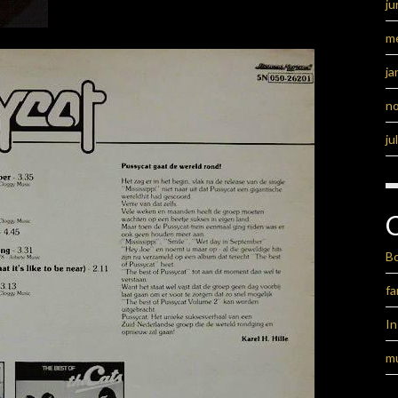
ju
m
ja
n
ju
B
fa
I
m