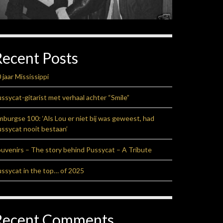
Recent Posts
 jaar Mississippi
ssycat-gitarist met verhaal achter “Smile”
mburgse 100: ‘Als Lou er niet bij was geweest, had
ssycat nooit bestaan’
uvenirs – The story behind Pussycat – A Tribute
ssycat in the top… of 2025
Recent Comments