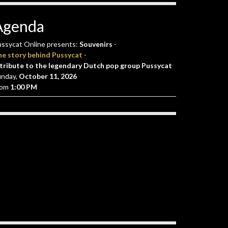
Agenda
ssycat Online presents:
Souvenirs
-
he story behind Pussycat
-
tribute to the legendary Dutch pop group Pussycat
unday,
October 11, 2026
rom
1:00 PM