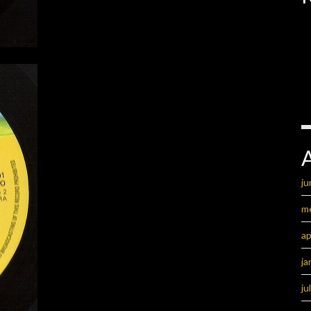
ju
m
ap
ja
ju