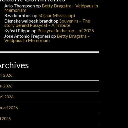
Arlo Thompson
op
Betty Dragstra – Veldpaus In
Memoriam
R.w.doornbos
op
50 jaar Mississippi
Dieneke walbeek brandt
op
Souvenirs – The
story behind Pussycat – A Tribute
Kyösti Piippo
op
Pussycat in the top… of 2025
Jose Antonio Fregonesi
op
Betty Dragstra –
Veldpaus In Memoriam
Archives
ni 2026
ei 2026
ril 2026
nuari 2026
li 2025