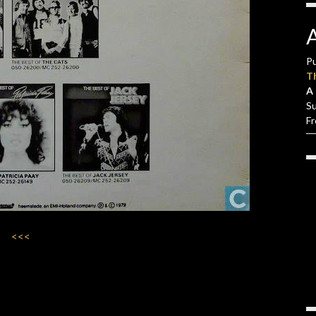
Pu
T
A 
S
F
<<<