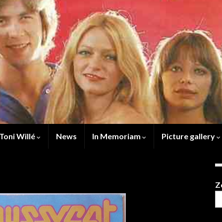
Toni Willé
News
In Memoriam
Picture gallery
Z