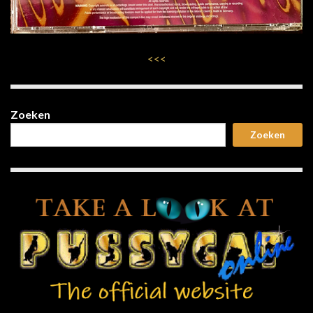
<<<
Zoeken
Zoeken