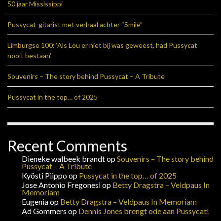
50 jaar Mississippi
Pussycat-gitarist met verhaal achter “Smile”
Limburgse 100: ‘Als Lou er niet bij was geweest, had Pussycat
nooit bestaan’
Souvenirs – The story behind Pussycat – A Tribute
Pussycat in the top… of 2025
Recent Comments
Dieneke walbeek brandt
op
Souvenirs – The story behind
Pussycat – A Tribute
Kyösti Piippo
op
Pussycat in the top… of 2025
Jose Antonio Fregonesi
op
Betty Dragstra – Veldpaus In
Memoriam
Eugenia
op
Betty Dragstra – Veldpaus In Memoriam
Ad Gommers
op
Dennis Jones brengt ode aan Pussycat!