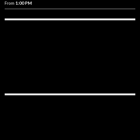
From
1:00 PM