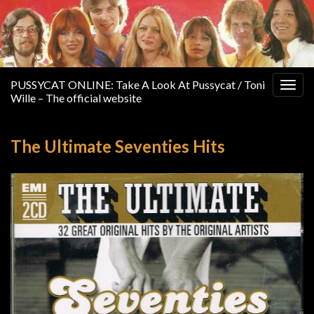
PUSSYCAT ONLINE: Take A Look At Pussycat / Toni
Togg
Wille – The official website
navig
The Ultimate Seventies Hits