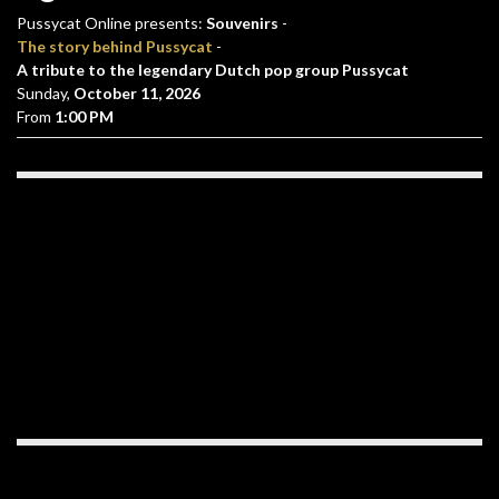
Pussycat Online presents:
Souvenirs
-
The story behind Pussycat
-
A tribute to the legendary Dutch pop group Pussycat
Sunday,
October 11, 2026
From
1:00 PM