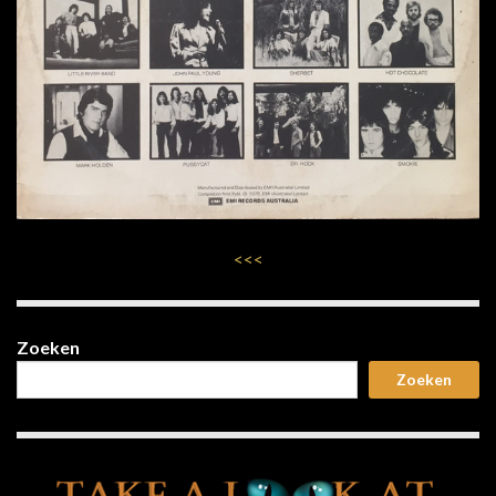
<<<
Zoeken
Zoeken