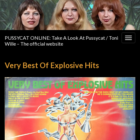
PUSSYCAT ONLINE: Take A Look At Pussycat / Toni
Togg
Wille – The official website
navig
Very Best Of Explosive Hits