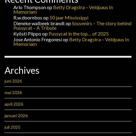
Arlo Thompson
op
Betty Dragstra – Veldpaus In
Memoriam
R.w.doornbos
op
50 jaar Mississippi
Dieneke walbeek brandt
op
Souvenirs – The story behind
Pussycat – A Tribute
Kyösti Piippo
op
Pussycat in the top… of 2025
Jose Antonio Fregonesi
op
Betty Dragstra – Veldpaus In
Memoriam
Archives
juni 2026
mei 2026
april 2026
januari 2026
juli 2025