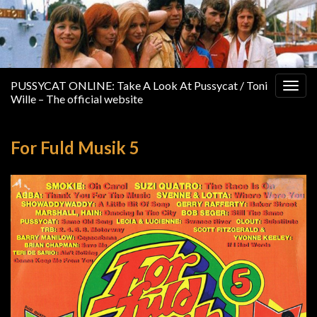
PUSSYCAT ONLINE: Take A Look At Pussycat / Toni
Togg
Wille – The official website
navig
For Fuld Musik 5