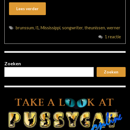
Lees verder
brunssum
,
l1
,
Mississippi
,
songwriter
,
theunissen
,
werner
1 reactie
Zoeken
Zoeken