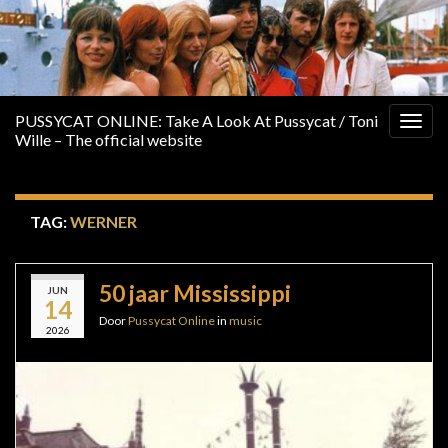
PUSSYCAT ONLINE: Take A Look At Pussycat / Toni
Togg
Wille – The official website
navig
TAG:
WERNER
50 jaar Mississippi
JUN
14
Door
Pussycat Online
in
music
2026