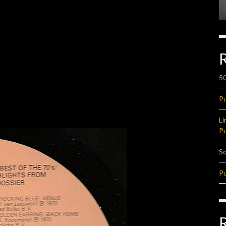
50
Pu
Li
Pu
So
Pu