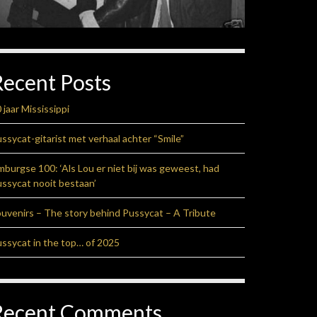
Recent Posts
 jaar Mississippi
ssycat-gitarist met verhaal achter “Smile”
mburgse 100: ‘Als Lou er niet bij was geweest, had
ssycat nooit bestaan’
uvenirs – The story behind Pussycat – A Tribute
ssycat in the top… of 2025
Recent Comments