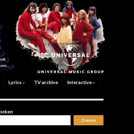
Lyrics
TV archive
Interactive
oeken
Zoeken