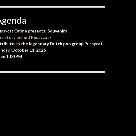
Agenda
ssycat Online presents:
Souvenirs
-
he story behind Pussycat
-
tribute to the legendary Dutch pop group Pussycat
unday,
October 11, 2026
rom
1:00 PM