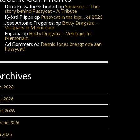
Dieneke walbeek brandt
op
Souvenirs – The
story behind Pussycat – A Tribute
Kyösti Piippo
op
Pussycat in the top… of 2025
Jose Antonio Fregonesi
op
Betty Dragstra –
Veldpaus In Memoriam
Eugenia
op
Betty Dragstra – Veldpaus In
Memoriam
Ad Gommers
op
Dennis Jones brengt ode aan
Pussycat!
Archives
ni 2026
ei 2026
ril 2026
nuari 2026
li 2025