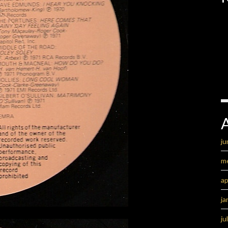
ju
m
ap
ja
ju