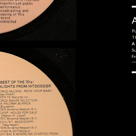
Pu
T
A 
S
F