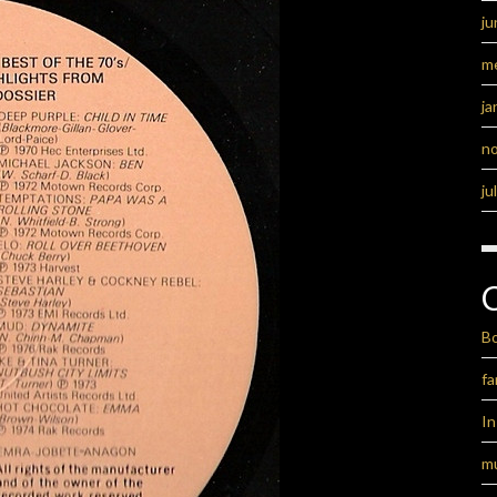
ju
m
ja
n
ju
B
fa
I
m